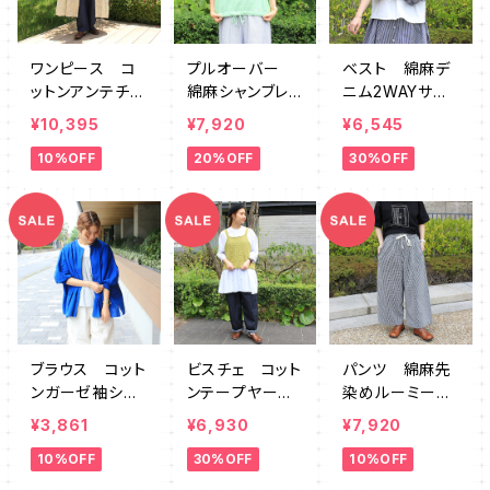
ワンピース コ
プルオーバー
ベスト 綿麻デ
ットンアンテチョ
綿麻シャンブレ
ニム2WAYサイ
ーク柄袖シャー
ー裾紐 SZ76
ドポケット SZ
¥10,395
¥7,920
¥6,545
リング SZ764
4620
761219OW
10%OFF
20%OFF
30%OFF
291
ブラウス コット
ビスチェ コット
パンツ 綿麻先
ンガーゼ袖シャ
ンテープヤーン2
染めルーミー
ーリング AUM
WAY SZ7612
SZ764243
¥3,861
¥6,930
¥7,920
K0017
85
10%OFF
30%OFF
10%OFF