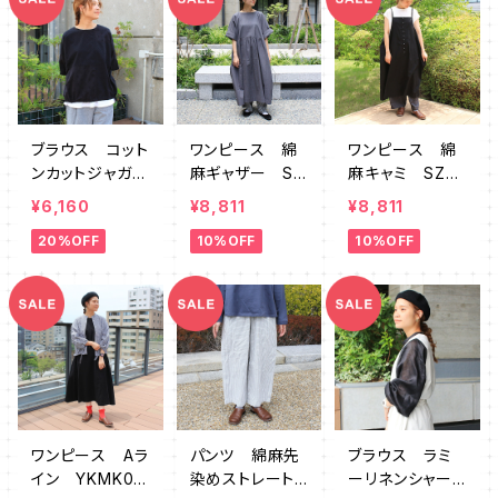
ブラウス コット
ワンピース 綿
ワンピース 綿
ンカットジャガー
麻ギャザー SZ
麻キャミ SZ7
ドPW裾紐 SZ
764641
64643
¥6,160
¥8,811
¥8,811
764284
20%OFF
10%OFF
10%OFF
ワンピース Aラ
パンツ 綿麻先
ブラウス ラミ
イン YKMK00
染めストレート
ーリネンシャーリ