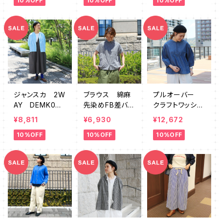
10%OFF
10%OFF
10%OFF
ジャンスカ 2W
ブラウス 綿麻
プルオーバー
AY DEMK007
先染めFB差バッ
クラフトワッシャ
2GY
クギャザー SZ
ーセーラー衿
¥8,811
¥6,930
¥12,672
764239
HDMK0003
10%OFF
10%OFF
10%OFF