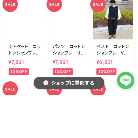
ジャケット コッ
パンツ コットン
ベスト コットン
トンシャンブレー
シャンブレーサイ
シャンブレーVネ
クルーネック
ドタック DEM
ック2WAY DE
¥7,821
¥7,821
¥6,831
DEMK0066GY
K0068BK
MK0067BK
10%OFF
10%OFF
10%OFF
ショップに質問する
キーワードから探す
スカート ギン
パンツ コットン
プルオーバー
ガムチェックギャ
ツイルワイドガウ
綿麻先染めパイ