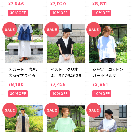
14
ルーミー SZ7
ング DEMK00
¥7,546
¥7,920
¥8,811
61261
74
30%OFF
10%OFF
10%OFF
スカート 高密
ベスト クリオ
シャツ コットン
度タイプライタ
ネ SZ764639
ガーゼドルマン
ーベイカー SZ
ワイド AUMK0
¥6,160
¥7,425
¥3,861
764306
016
30%OFF
10%OFF
10%OFF