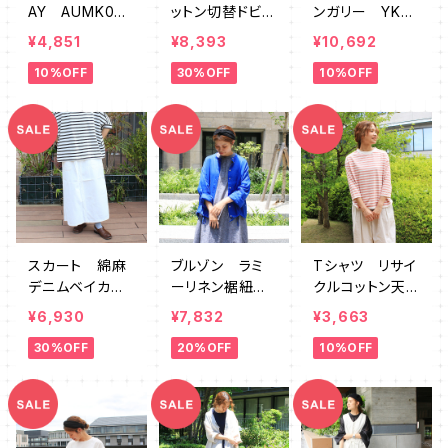
AY AUMK001
ットン切替ドビー
ンガリー YKM
9
ストライプ SZ
K0013
¥4,851
¥8,393
¥10,692
761282
10%OFF
30%OFF
10%OFF
スカート 綿麻
ブルゾン ラミ
Tシャツ リサイ
デニムベイカー
ーリネン裾紐
クルコットン天
ロング SZ761
DEMK0077RB
竺ラウンドヘム7
¥6,930
¥7,832
¥3,663
222OW
分袖ボーダー
30%OFF
20%OFF
10%OFF
SZ764253