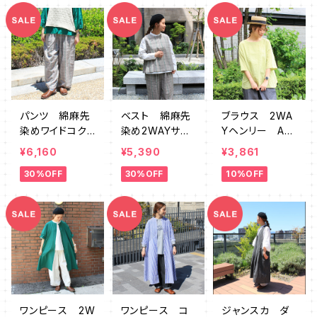
パンツ 綿麻先
ベスト 綿麻先
ブラウス 2WA
染めワイドコク
染め2WAYサイ
Yヘンリー AU
ーン SZ7642
ドギャザー SZ
MK0022
¥6,160
¥5,390
¥3,861
30
764228
30%OFF
30%OFF
10%OFF
ワンピース 2W
ワンピース コ
ジャンスカ ダ