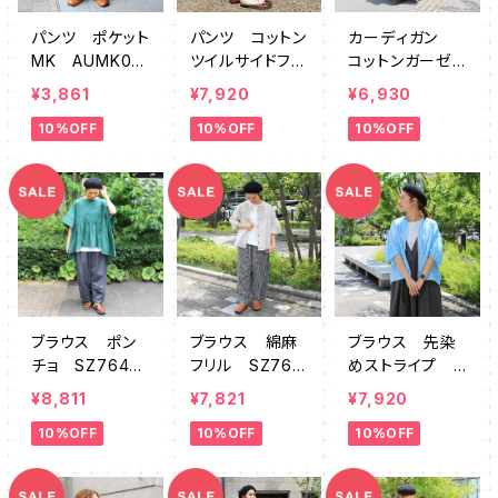
パンツ ポケット
パンツ コットン
カーディガン
MK AUMK00
ツイルサイドフリ
コットンガーゼ2
21
ル切替 SZ761
WAY切替ギャザ
¥3,861
¥7,920
¥6,930
265
ー SZ764202
10%OFF
10%OFF
10%OFF
ブラウス ポン
ブラウス 綿麻
ブラウス 先染
チョ SZ7646
フリル SZ764
めストライプ
40GN
642
変形ドルマン S
¥8,811
¥7,821
¥7,920
Z764212
10%OFF
10%OFF
10%OFF