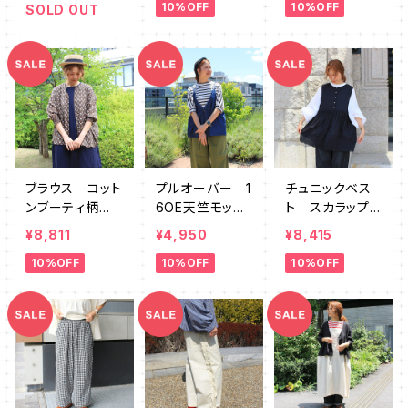
10%OFF
10%OFF
SOLD OUT
ブラウス コット
プルオーバー 1
チュニックベス
ンブーティ柄 Y
6OE天竺モック
ト スカラップレ
KMK0015
ネックボーダ
ース GWMK0
¥8,811
¥4,950
¥8,415
ー SZ764275
045
10%OFF
10%OFF
10%OFF
SU