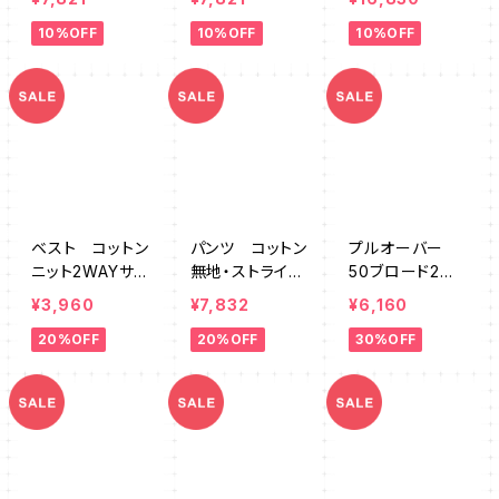
K0070
Z764293BK
10%OFF
10%OFF
10%OFF
ベスト コットン
パンツ コットン
プルオーバー
ニット2WAYサイ
無地・ストライプ
50ブロード2WA
ドOPEN SZ7
ラップ GWMK
Y SZ764633
¥3,960
¥7,832
¥6,160
61204
0042
20%OFF
20%OFF
30%OFF