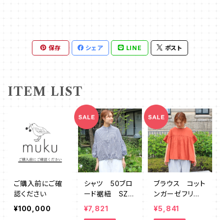
保存
シェア
LINE
ポスト
ITEM LIST
ご購入前にご確
シャツ 50ブロ
ブラウス コット
認ください
ード裾紐 SZ7
ンガーゼフリ
64632
ル DEMK007
¥100,000
¥7,821
¥5,841
3OR