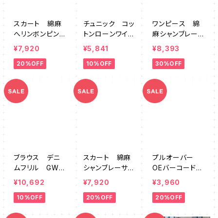
スカート 綿麻
チュニック コッ
ワンピース 綿
へリンボンピンタ
トンローンワイド
麻シャンブレー
ックプリーツ S
ギャザー GW
ヘンリーネッ
¥7,920
¥5,841
¥8,393
Z761255BW
MK0040
ク SZ764234
20%OFF
10%OFF
30%OFF
ブラウス デニ
スカート 綿麻
プルオーバー
ムフリル GWM
シャンブレーサイ
OEバーコードロ
K0044
ドタックリボン
ゴプリントワイ
¥10,692
¥7,920
¥3,960
SZ764237
ド SZ761298
10%OFF
20%OFF
20%OFF
BL