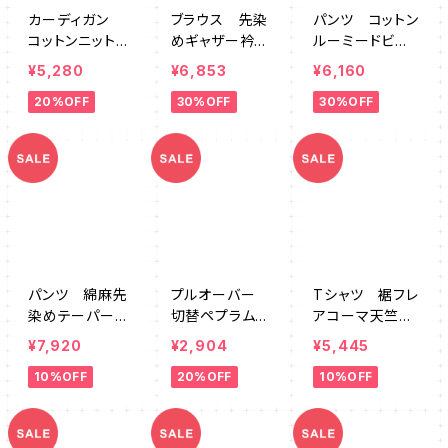
カーディガン
ブラウス 先染
パンツ コットン
コットンニットC/
めギャザー衿
ルーミードビー
Nワイド SZ76
SZ764629
ストライプ SZ
¥5,280
¥6,853
¥6,160
1206BL
761250
20%OFF
30%OFF
30%OFF
パンツ 綿麻先
プルオーバー
Tシャツ 裾フレ
染めテーパー
切替ペプラム
アコーマ天竺M
ド SZ764611
AUMK0020
M SZ764628
¥7,920
¥2,904
¥5,445
10%OFF
20%OFF
10%OFF