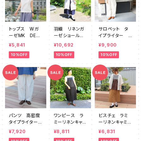
トップス Wガ
羽織 リネンガ
サロペット タ
ーゼMK DEM
ーゼショールカ
イプライター S
K0071
ラー DEMK00
Z764622
¥5,841
¥10,692
¥9,900
80
10%OFF
10%OFF
10%OFF
パンツ 高密度
ワンピース ラ
ビスチェ ラミ
タイプライターマ
ミーリネンキャ
ーリネンキャミ
オ SZ764305
ミ DEMK007
DEMK0076
¥7,920
¥8,811
¥6,831
5