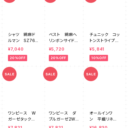
シャツ 綿麻ド
ベスト 綿麻へ
チュニック コッ
ルマン SZ764
リンボンサイドギ
トンストライプ
637GN
ャザー SZ761
AUMK0018
¥7,040
¥5,720
¥5,841
252BW
20%OFF
20%OFF
10%OFF
ワンピース W
ワンピース ダ
オールインワ
ガーゼタック
ブルガーゼ2WA
ン 平織リネン
DEMK0069
Y前開き DEM
パフスリーブ S
¥7,821
¥7,821
¥16,830